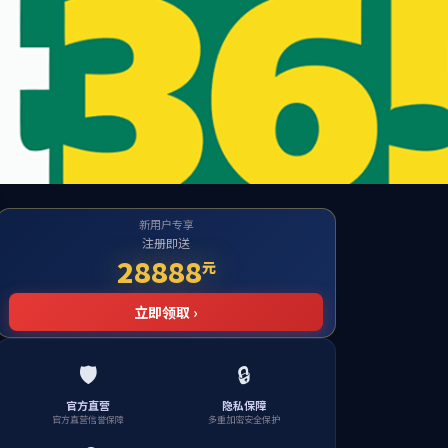
竞赛训练
体质测试
体育设施
资料下载