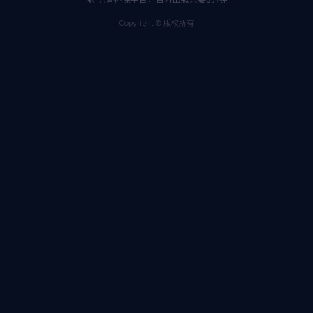
，教工党支部书记辛娟娟从
聚焦学习贯彻党的二十大精
党的二十届四中全会精神等，
按照党支部考核指标，围
部党员教育管理等方面取得的一些成效，以及在支部党
改措施做了汇报。随后
，与会的党总支委员、党支部委
评。
国充
分肯定了教工党支部
202
5
年所取得的成绩，同时
是
深化理论武装，推动学习走深走实。
要
持
续学习贯