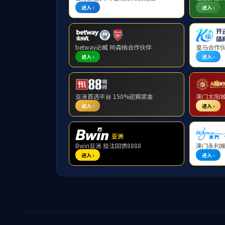
体育
党建工作
发布者
3
月
2
司党总支