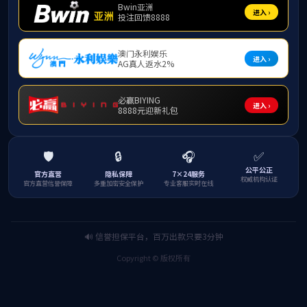
一等奖，尽显仲恺学子体育风采。
本次赛事采用线上打卡形式开展，个人打卡成绩直
接计入学校团体积分，对参赛学子的坚持度、参与度