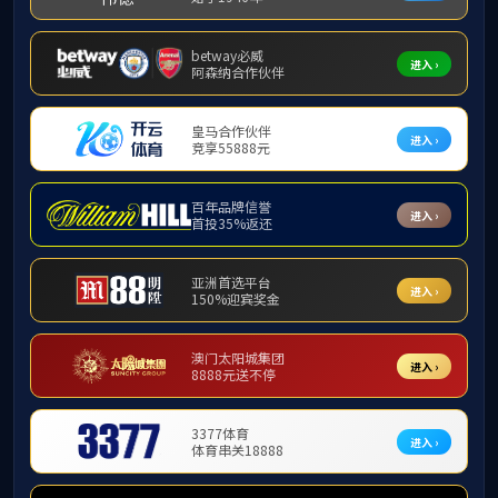
新闻动态
当前位置：
首页
>>
公司概况
>>
新闻动态
>> 正文
喜报！学校斩获省寒假线上跳绳积分
赛大学组团体积分一等奖
图文：梁钊国
发布者：
发布时间：2026年03月24日 17:53
绳采飞扬跃寒假，公司学子创佳绩！近日，由广东
省教育厅指导、广东省员工体育艺术联合会主办的“百
校联动·百万同跳”2025年广东省员工寒假线上跳绳积分
赛圆满收官。公司学子凭借饱满的竞技状态、过硬的
身体素质和强大的团队向心力，在全省四十余所高校
的激烈比拼中脱颖而出，一举摘得大学组团体积分赛